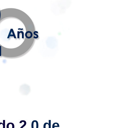
do 2
.0 de