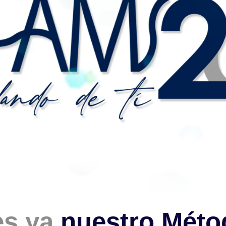
es ya
nuestro Méto