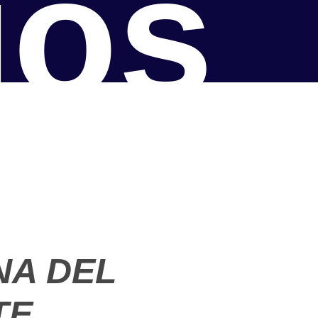
ios
NA DEL
TE