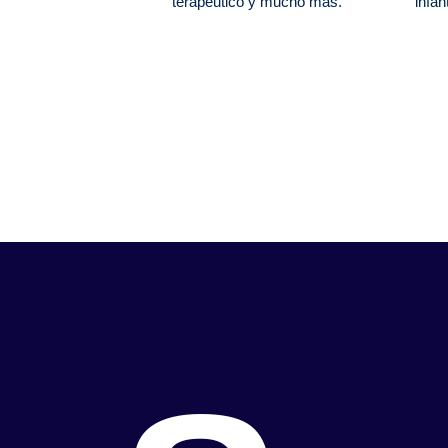
terapéutico y mucho más.
infan