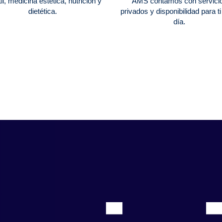
til, medicina estética, nutrición y
AMS contamos con servici
dietética.
privados y disponibilidad para ti
día.