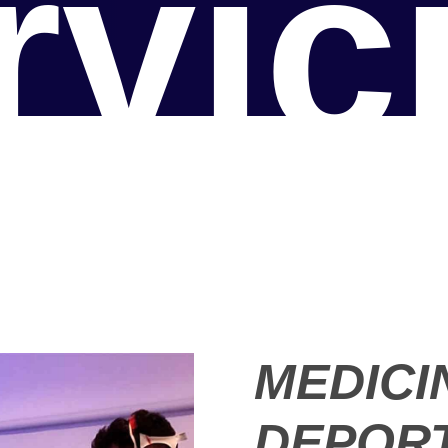
rvic
MEDICI
DEPOR