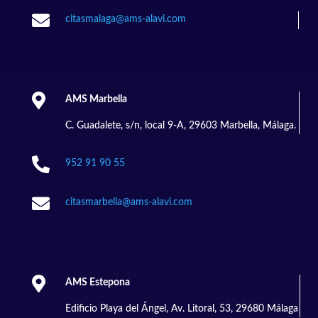

citasmalaga@ams-alavi.com

AMS Marbella
C. Guadalete, s/n, local 9-A, 29603 Marbella, Málaga.

952 91 90 55

citasmarbella@ams-alavi.com

AMS Estepona
Edificio Playa del Ángel, Av. Litoral, 53, 29680 Málaga